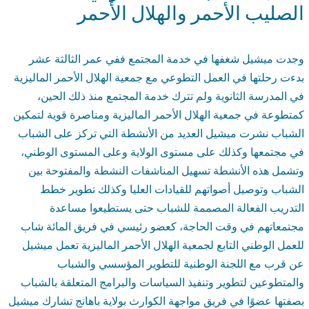
لصليب الأحمر والهلال الأحمر
جدت ميشيل شغفها في خدمة المجتمع ففي عمر الثالثة عشر
دءت رحلتها في العمل التطوعي مع جمعية الهلال الأحمر الماليزية
ي المدرسة الثانوية ولم تترك خدمة المجتمع منذ ذلك الحين،
متطوعة في جمعية الهلال الأحمر الماليزية ومناصرة قوية لتمكين
لشباب نشرت ميشيل العديد من الأنشطة التي تركز على الشباب
ي مجتمعها وكذلك على مستوى الولاية وعلى المستوى الوطني،
تشمل هذه الأنشطة تسهيل المناشفات النشطة والمفتوحة بين
لشباب وتوصيل أصواتهم للقيادات العليا وكذلك تطوير خطط
لتدريب الفعالة المصممة للشباب حتى يستطيعوا مساعدة
جتمعاتهم في وقت الحاجة، كعضو رئيسي في فريق المائة شاب
لعمل الوطني التابع لجمعية الهلال الأحمر الماليزية تعمل ميشيل
ن قرب مع اللجنة الوطنية للتطوير المؤسسي والشباب
المتطوعين لتطوير وتنفيذ السياسات والبرامج المتعلقة بالشباب
صفتها عضوًا في فريق مواجهة الكوارث بولاية باهانج تشارك ميشيل