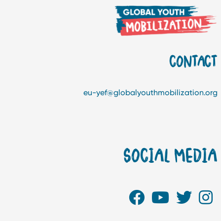
CONTAC
eu-yef@globalyouthmobilization.or
SOCIAL MEDI