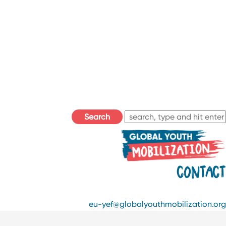
Search
CONTAC
eu-yef@globalyouthmobilization.o